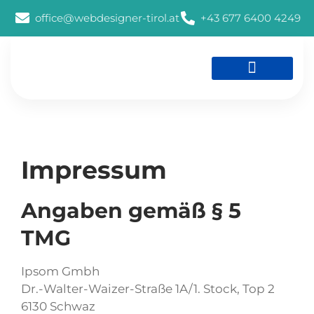
office@webdesigner-tirol.at
+43 677 6400 4249
Social Media Agentur
Impressum
Angaben gemäß § 5
TMG
Ipsom Gmbh
Dr.-Walter-Waizer-Straße 1A/1. Stock, Top 2
6130 Schwaz