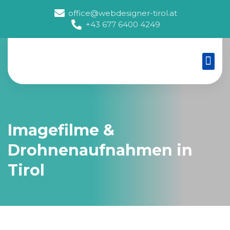
office@webdesigner-tirol.at
+43 677 6400 4249
Social Media Agentur
Imagefilme &
Drohnenaufnahmen in
Tirol